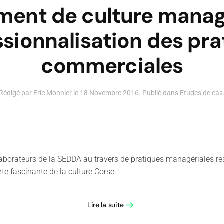
ent de culture managé
ssionnalisation des pra
commerciales
Rédigé par Eric Monnier le
18 Novembre 2016
. Publié dans
Etudes de cas
t
aborateurs de la SEDDA au travers de pratiques managériales res
rte fascinante de la culture Corse.
Lire la suite