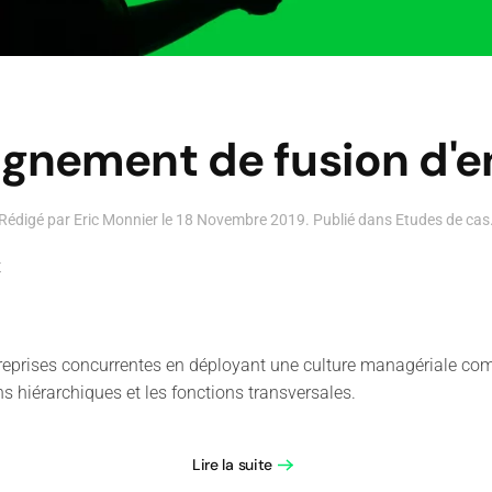
nement de fusion d'en
Rédigé par Eric Monnier le
18 Novembre 2019
. Publié dans
Etudes de cas
t
reprises concurrentes en déployant une culture managériale co
ons hiérarchiques et les fonctions transversales.
Lire la suite