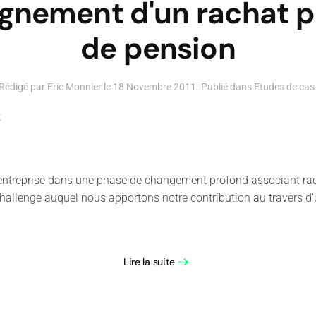
nement d'un rachat pa
de pension
Rédigé par Eric Monnier le
18 Novembre 2011
. Publié dans
Etudes de cas
t
 entreprise dans une phase de changement profond associant r
challenge auquel nous apportons notre contribution au travers d'u
Lire la suite