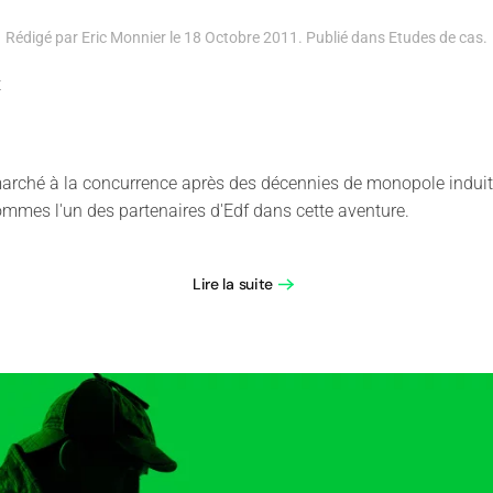
Rédigé par Eric Monnier le
18 Octobre 2011
. Publié dans
Etudes de cas
.
t
n marché à la concurrence après des décennies de monopole indu
ommes l'un des partenaires d'Edf dans cette aventure.
Lire la suite